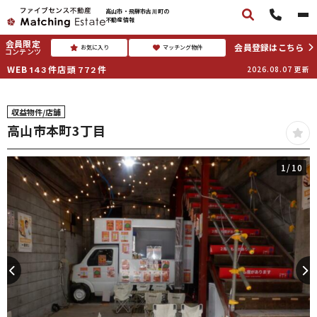
高山市・飛騨市古川町の
不動産情報
会員限定
会員登録はこちら
お気に入り
マッチング物件
コンテンツ
WEB
件
店頭
件
2026.08.07
更新
143
772
収益物件/店舗
高山市本町3丁目
1
/10