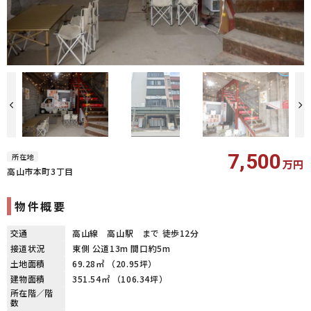
7,500
所在地
万円
高山市本町3丁目
物件概要
交通
高山線 高山駅 まで 徒歩12分
接道状況
東側 公道13m 間口約5m
土地面積
69.28㎡ （20.95坪）
建物面積
351.54㎡ （106.34坪）
所在階／階
数