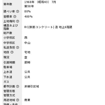
1968年 （昭和43） 7月
築年数
築58年
建ぺい率
80%
容積率
400%
土地権利
構造および
RC(鉄筋コンクリート) 造 地上6階建
階数
総戸数
小学校区
西
中学校区
中山
私道負担
地目
宅地
現況
空
引渡時期
即時
駐車場
上水道
公共
下水道
公共
ガス
都市計画
非線引区域
管理形態
管理方式
用途地域
商業
設備・条件