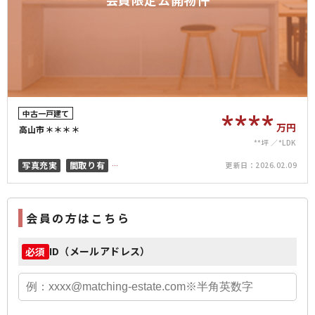
中古一戸建て
****
万円
高山市＊＊＊＊
**坪
*LDK
写真充実
間取り有
更新日：
2026.02.09
小学校徒歩15分以内
会員の方はこちら
ID（メールアドレス）
必須