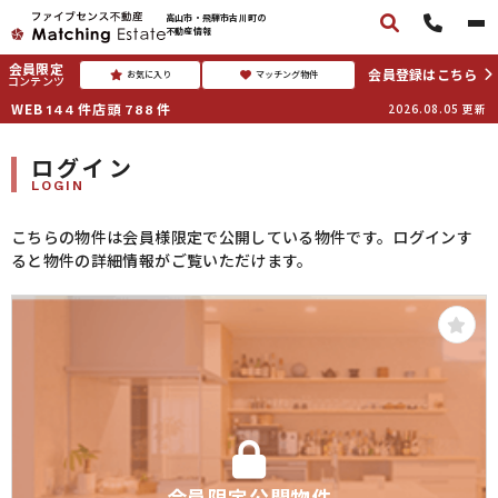
高山市・飛騨市古川町の
不動産情報
会員限定
会員登録はこちら
お気に入り
マッチング物件
コンテンツ
WEB
件
店頭
件
2026.08.05
更新
144
788
ログイン
LOGIN
こちらの物件は会員様限定で公開している物件です。ログインす
ると物件の詳細情報がご覧いただけます。
会員限定公開物件