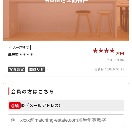
中古一戸建て
****
万円
飛騨市＊＊＊＊
**坪
*LDK
写真充実
間取り有
更新日：
2026.06.23
駅徒歩20分以内
小学校徒歩15分以内
会員の方はこちら
ID（メールアドレス）
必須