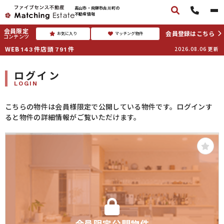
高山市・飛騨市古川町の
不動産情報
会員限定
会員登録はこちら
お気に入り
マッチング物件
コンテンツ
WEB
件
店頭
件
2026.08.06
更新
143
791
ログイン
LOGIN
こちらの物件は会員様限定で公開している物件です。ログインす
ると物件の詳細情報がご覧いただけます。
会員限定公開物件