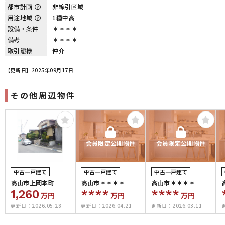
都市計画
非線引区域
用途地域
1種中高
設備・条件
＊＊＊＊
備考
＊＊＊＊
取引態様
仲介
【更新日】2025年09月17日
その他周辺物件
会員限定公開物件
会員限定公開物件
中古一戸建て
中古一戸建て
中古一戸建て
高山市上岡本町
高山市＊＊＊＊
高山市＊＊＊＊
1,260
****
****
万円
万円
万円
更新日：
2026.05.28
更新日：
2026.04.21
更新日：
2026.03.11