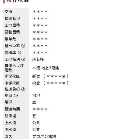
交通
＊＊＊＊
接道状況
＊＊＊＊
土地面積
＊＊＊＊
建物面積
＊＊＊＊
築年数
＊＊＊＊
建ぺい率
＊＊＊＊
容積率
＊＊＊＊
土地権利
所有権
構造および
木造 地上2階建
階数
小学校区
新宮 （ ＊＊＊＊m ）
中学校区
松倉 （ ＊＊＊＊m ）
私道負担
地目
宅地
現況
空
引渡時期
＊＊＊＊
駐車場
有
上水道
公共
下水道
公共
ガス
プロパン個別