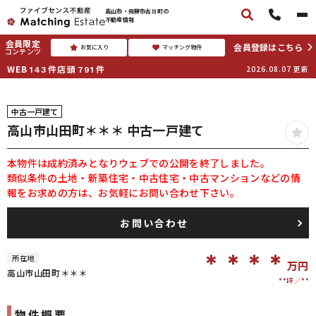
高山市・飛騨市古川町の
不動産情報
会員限定
会員登録はこちら
お気に入り
マッチング物件
コンテンツ
WEB
件
店頭
件
2026.08.07
更新
143
791
中古一戸建て
高山市山田町＊＊＊ 中古一戸建て
本物件は成約済みとなりウェブでの公開を終了しました。
類似条件の土地・新築住宅・中古住宅・中古マンションなどの情
報をお求めの方は、お気軽にお問い合わせ下さい。
お問い合わせ
＊＊＊＊
所在地
万円
高山市山田町＊＊＊
**坪
**
物件概要