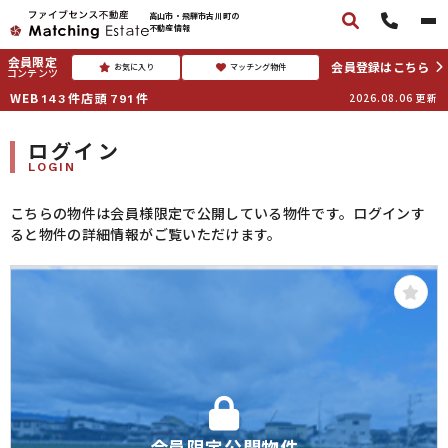
高山市・飛騨市古川町の
不動産情報
会員限定
会員登録はこちら
お気に入り
マッチング物件
コンテンツ
WEB
件
店頭
件
2026.08.06
更新
143
791
ログイン
LOGIN
こちらの物件は会員様限定で公開している物件です。ログインす
ると物件の詳細情報がご覧いただけます。
会員限定公開物件