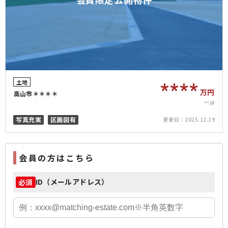
土地
****
万円
高山市＊＊＊＊
**坪
写真充実
区画図有
更新日：
2025.12.19
会員の方はこちら
ID（メールアドレス）
必須